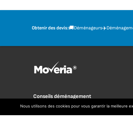
🚚
✈️
Déménageurs
Déménagemen
Obtenir des devis:
Conseils déménagement
Nous utilisons des cookies pour vous garantir la meilleure ex
Argent & Budget
Déménagement objets lourds
Éléctricité & Gaz