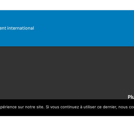
t international
Pl
périence sur notre site. Si vous continuez à utiliser ce dernier, nous c
Changement d'adresse
De
Famille
No
Con