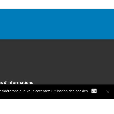
us d'informations
onsidérerons que vous acceptez l'utilisation des cookies.
Ok
vis déménagement gratuits
us contacter
ditions d’utilisation