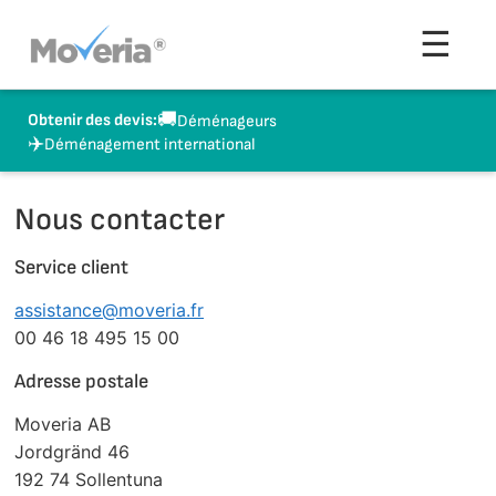
Aller
Men
☰
au
contenu
🚚
Obtenir des devis:
Déménageurs
✈️
Déménagement international
Nous contacter
Service client
assistance@moveria.fr
00 46 18 495 15 00
Adresse postale
Moveria AB
Jordgränd 46
192 74 Sollentuna