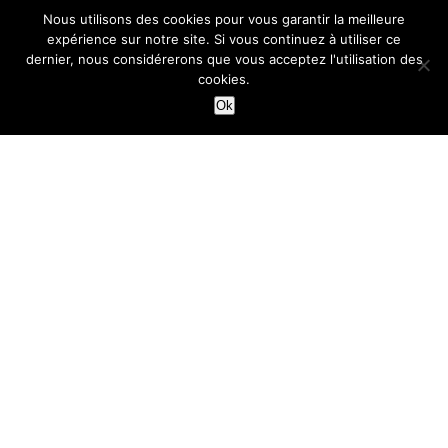
Nous utilisons des cookies pour vous garantir la meilleure
Conseils déménagement
expérience sur notre site. Si vous continuez à utiliser ce
dernier, nous considérerons que vous acceptez l'utilisation des
Argent & Budget
Changement d'adresse
cookies.
Déménagement objets
Famille
Ok
lourds
Éléctricité & Gaz
Plus d'informations
Devis déménagement gratuits
Nous contacter
Conditions d’utilisation
© 2012–2026 Moveria AB. All rights reserved.