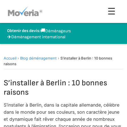
Aller
Men
☰
au
contenu
🚚
Obtenir des devis:
Déménageurs
✈️
Déménagement international
Accueil
›
Blog déménagement
›
S’installer à Berlin : 10 bonnes
raisons
S’installer à Berlin : 10 bonnes
raisons
S’installer à Berlin, dans la capitale allemande, célèbre
dans le monde pour ses couleurs, son caractère jeune
et dynamique fait rêver chaque année de nombreux
postulants à l’émigration, l’occasion pour nous de vous