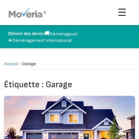
Aller
Men
☰
au
contenu
🚚
Obtenir des devis:
Déménageurs
✈️
Déménagement international
Accueil
›
Garage
Étiquette :
Garage