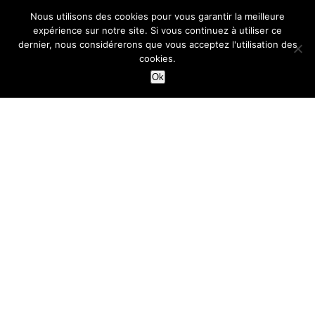
Nous utilisons des cookies pour vous garantir la meilleure
Conseils déménagement
expérience sur notre site. Si vous continuez à utiliser ce
dernier, nous considérerons que vous acceptez l'utilisation des
Argent & Budget
Changement d'adresse
cookies.
Déménagement objets
Famille
Ok
lourds
Éléctricité & Gaz
Plus d'informations
Devis déménagement gratuits
Nous contacter
Conditions d’utilisation