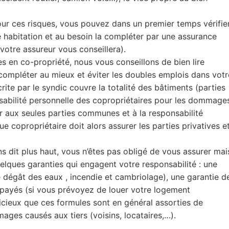
pour ces risques, vous pouvez dans un premier temps vérifie
habitation et au besoin la compléter par une assurance
re assureur vous conseillera).
es en co-propriété, nous vous conseillons de bien lire
 compléter au mieux et éviter les doubles emplois dans votr
rite par le syndic couvre la totalité des bâtiments (parties
sabilité personnelle des copropriétaires pour les dommage
ter aux seules parties communes et à la responsabilité
e copropriétaire doit alors assurer les parties privatives e
s dit plus haut, vous n’êtes pas obligé de vous assurer mai
lques garanties qui engagent votre responsabilité : une
e dégât des eaux , incendie et cambriolage), une garantie d
impayés (si vous prévoyez de louer votre logement
icieux que ces formules sont en général assorties de
mages causés aux tiers (voisins, locataires,…).