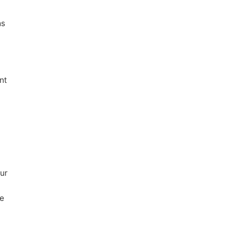
ns
nt
ur
ie