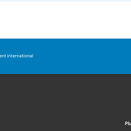
t international
Pl