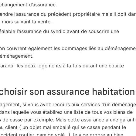
n changement d’assurance.
rendre l’assurance du précédent propriétaire mais il doit da
s mois suivant la vente.
éalable l’assurance du syndic avant de souscrire une
tion couvrent également les dommages liés au déménageme
 déménagement.
arantir les deux logements à la fois durant une courte
 choisir son assurance habitation
agement, si vous avez recours aux services d’un déménage
dans laquelle vous
établirez une liste de tous vos biens de
as de casse par exemple. Mais cette assurance a une garant
au client ( un objet mal emballé qui se casse pendant le
cident routier, camion volé…), le vice propre au bien