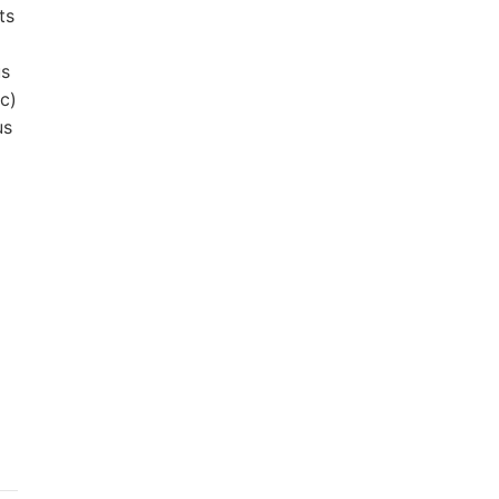
ts
us
tc)
us