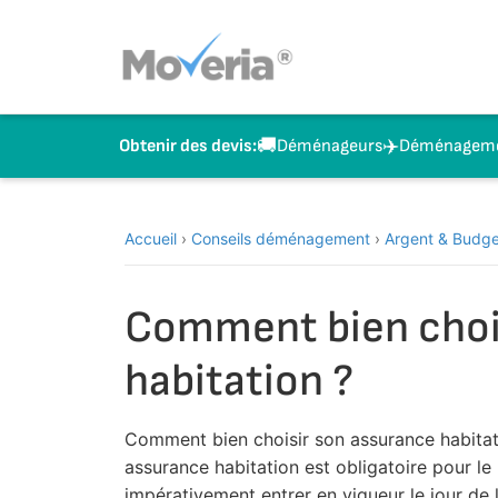
Aller
au
contenu
🚚
✈️
Déménageurs
Déménagemen
Obtenir des devis:
Accueil
›
Conseils déménagement
›
Argent & Budge
Comment bien choi
habitation ?
Comment bien choisir son assurance habitatio
assurance habitation est obligatoire pour le
impérativement entrer en vigueur le jour de 