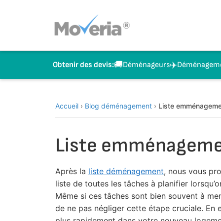
Aller
au
contenu
🚚
✈️
Déménageurs
Déménagemen
Obtenir des devis:
Accueil
›
Blog déménagement
›
Liste emménagement
Liste emménagement
Après la
liste déménagement
, nous vous pr
liste de toutes les tâches à planifier lorsqu
Même si ces tâches sont bien souvent à men
de ne pas négliger cette étape cruciale. En 
plus rapidement dans votre nouveau logement