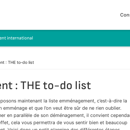
Con
t international
 : THE to-do list
 : THE to-do list
oposons maintenant la liste emménagement, c’est-à-dire la
’on emménage et que l’on veut être sûr de ne rien oublier.
er en parallèle de son déménagement, il convient cependa
effet, cela vous permettra de vous sentir bien et beaucoup
. Voici donc un petit planning des différentes étapes