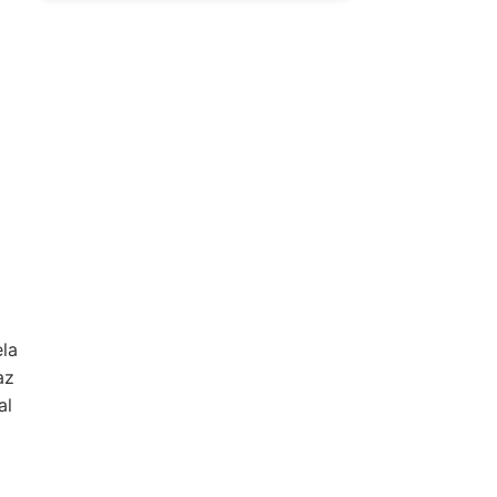
ela
az
al