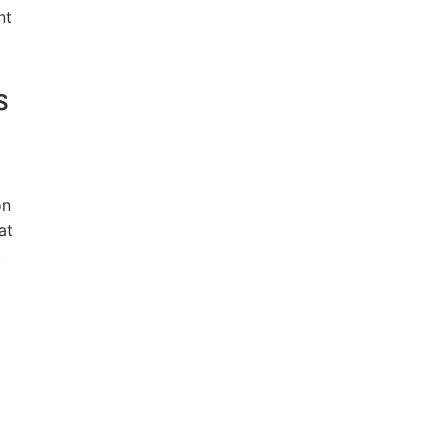
nt
s
on
at
t