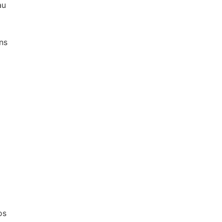
au
ans
os