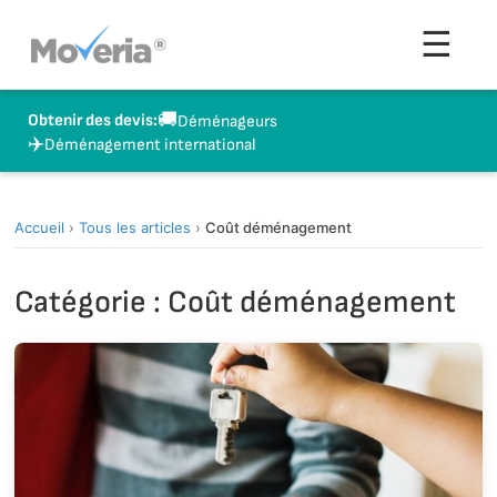
Aller
Men
☰
au
contenu
🚚
Obtenir des devis:
Déménageurs
✈️
Déménagement international
Accueil
›
Tous les articles
›
Coût déménagement
Catégorie :
Coût déménagement